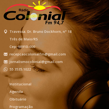
Travessa. Dr. Bruno Dockhorn, n° 18
Três de Maio/RS
Cep: 98910-000
recepcaocolonialfm@gmail.com
jornalismocolonial@gmail.com
55 3535.1022
Institucional
Agenda
Obituário
Programação