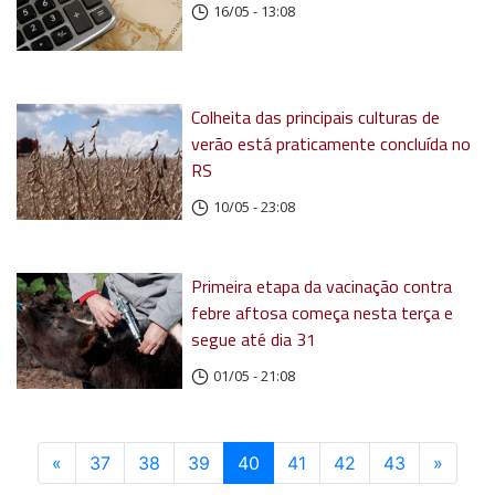
16/05 - 13:08
Colheita das principais culturas de
verão está praticamente concluída no
RS
10/05 - 23:08
Primeira etapa da vacinação contra
febre aftosa começa nesta terça e
segue até dia 31
01/05 - 21:08
«
Anterior
37
38
39
40
(atual)
41
42
43
»
Próxi