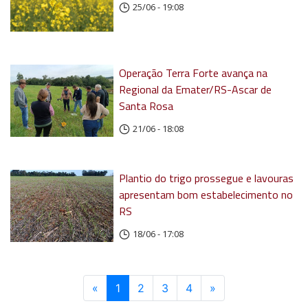
25/06 - 19:08
Operação Terra Forte avança na
Regional da Emater/RS-Ascar de
Santa Rosa
21/06 - 18:08
Plantio do trigo prossegue e lavouras
apresentam bom estabelecimento no
RS
18/06 - 17:08
«
Anterior
1
(atual)
2
3
4
»
Próximo