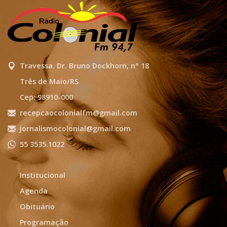
Travessa. Dr. Bruno Dockhorn, n° 18
Três de Maio/RS
Cep: 98910-000
recepcaocolonialfm@gmail.com
jornalismocolonial@gmail.com
55 3535.1022
Institucional
Agenda
Obituário
Programação