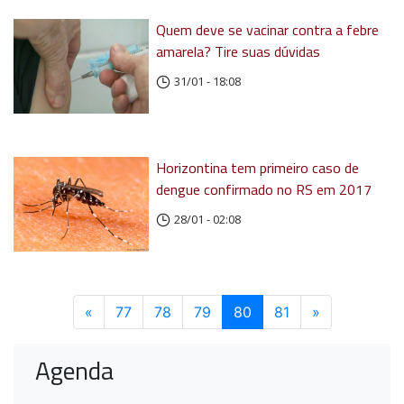
Quem deve se vacinar contra a febre
amarela? Tire suas dúvidas
31/01 - 18:08
Horizontina tem primeiro caso de
dengue confirmado no RS em 2017
28/01 - 02:08
«
Anterior
77
78
79
80
(atual)
81
»
Próximo
Agenda