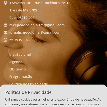
Travessa. Dr. Bruno Dockhorn, n° 18
Três de Maio/RS
Cep: 98910-000
recepcaocolonialfm@gmail.com
jornalismocolonial@gmail.com
55 3535.1022
Institucional
Agenda
Obituário
Programação
Política de Privacidade
Termos de Uso
Política de Privacidade
Utilizamos cookies para melhorar a experiência de navegação. Ao
continuar, você afirma que leu, compreendeu e concordou com a