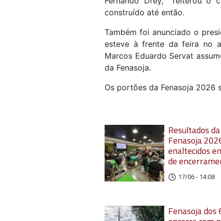
Fernando Drey, reiterou o 
construído até então.
Também foi anunciado o presi
esteve à frente da feira no 
Marcos Eduardo Servat assume
da Fenasoja.
Os portões da Fenasoja 2026 s
Resultados da
Fenasoja 202
enaltecidos e
de encerrame
17/06 - 14:08
Fenasoja dos 