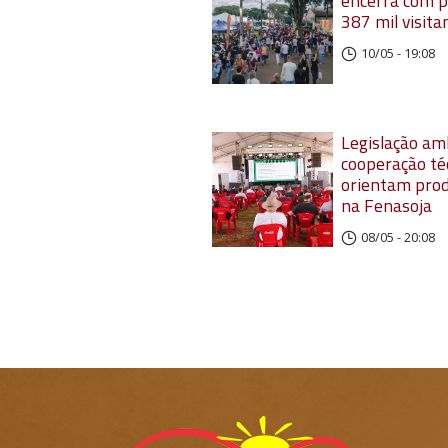
encerra com p
387 mil visita
10/05 - 19:08
Legislação am
cooperação té
orientam pro
na Fenasoja
08/05 - 20:08