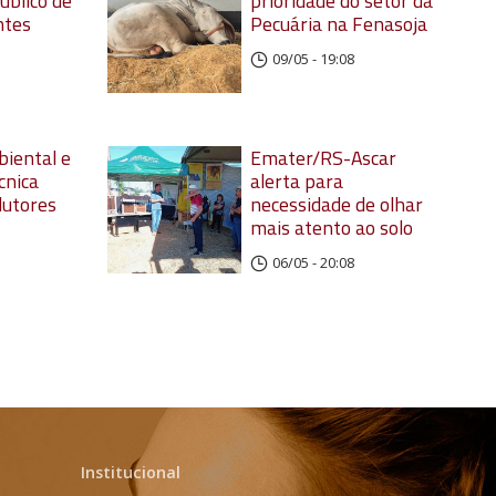
úblico de
prioridade do setor da
ntes
Pecuária na Fenasoja
09/05 - 19:08
biental e
Emater/RS-Ascar
cnica
alerta para
dutores
necessidade de olhar
mais atento ao solo
06/05 - 20:08
Institucional