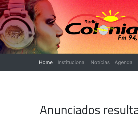
Home
(página atual)
Institucional
Notícias
Agenda
Anunciados result