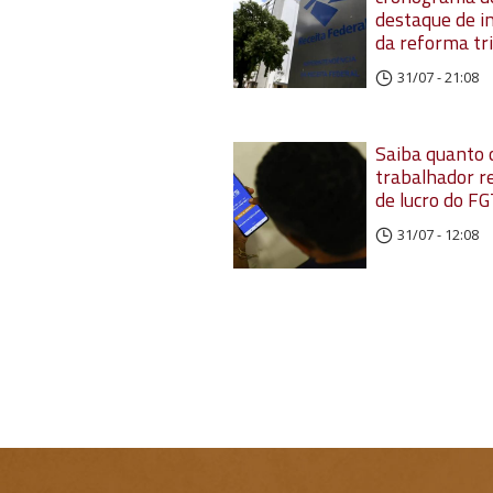
destaque de 
da reforma tr
31/07 - 21:08
Saiba quanto 
trabalhador r
de lucro do F
31/07 - 12:08