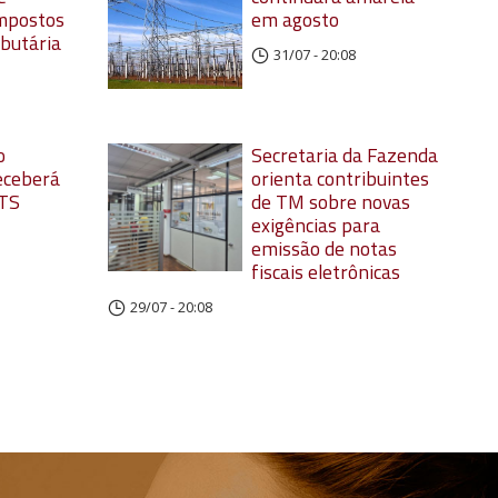
impostos
em agosto
ibutária
31/07 - 20:08
o
Secretaria da Fazenda
eceberá
orienta contribuintes
GTS
de TM sobre novas
exigências para
emissão de notas
fiscais eletrônicas
29/07 - 20:08