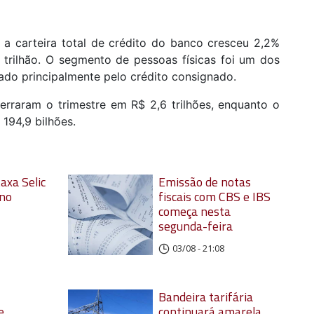
, a carteira total de crédito do banco cresceu 2,2%
trilhão. O segmento de pessoas físicas foi um dos
ado principalmente pelo crédito consignado.
erraram o trimestre em R$ 2,6 trilhões, enquanto o
 194,9 bilhões.
axa Selic
Emissão de notas
ano
fiscais com CBS e IBS
começa nesta
segunda-feira
03/08 - 21:08
Bandeira tarifária
e
continuará amarela