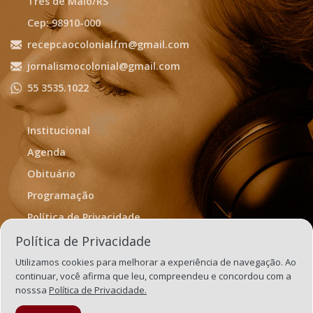
Três de Maio/RS
Cep: 98910-000
recepcaocolonialfm@gmail.com
jornalismocolonial@gmail.com
55 3535.1022
Institucional
Agenda
Obituário
Programação
Política de Privacidade
Termos de Uso
Política de Privacidade
Utilizamos cookies para melhorar a experiência de navegação. Ao
continuar, você afirma que leu, compreendeu e concordou com a
nosssa
Política de Privacidade.