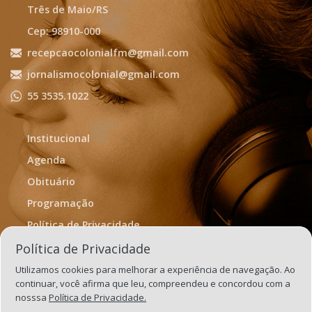
Três de Maio/RS
Cep: 98910-000
recepcaocolonialfm@gmail.com
jornalismocolonial@gmail.com
55 3535.1022
Institucional
Agenda
Obituário
Programação
Política de Privacidade
Termos de Uso
Política de Privacidade
Utilizamos cookies para melhorar a experiência de navegação. Ao
continuar, você afirma que leu, compreendeu e concordou com a
nosssa
Política de Privacidade.