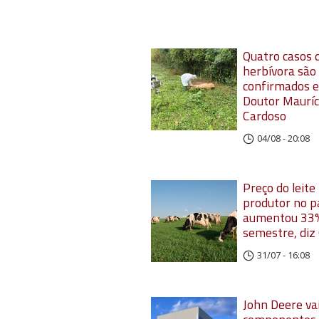
Quatro casos d
herbívora são
confirmados 
Doutor Mauríc
Cardoso
04/08 - 20:08
Preço do leite
produtor no p
aumentou 33%
semestre, diz
31/07 - 16:08
John Deere vai