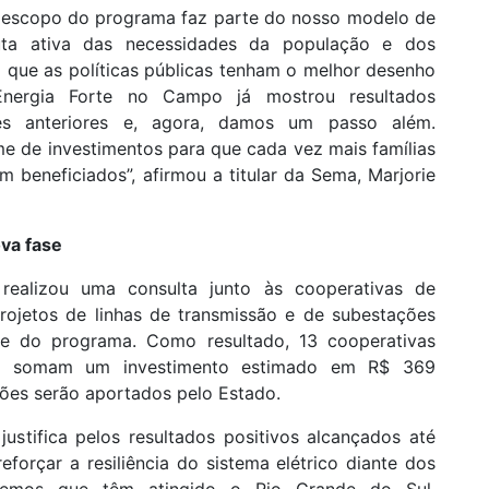
o escopo do programa faz parte do nosso modelo de
ta ativa das necessidades da população e dos
que as políticas públicas tenham o melhor desenho
Energia Forte no Campo já mostrou resultados
es anteriores e, agora, damos um passo além.
e de investimentos para que cada vez mais famílias
 beneficiados”, afirmou a titular da Sema, Marjorie
ova fase
ealizou uma consulta junto às cooperativas de
 projetos de linhas de transmissão e de subestações
ase do programa. Como resultado, 13 cooperativas
ue somam um investimento estimado em R$ 369
hões serão aportados pelo Estado.
ustifica pelos resultados positivos alcançados até
forçar a resiliência do sistema elétrico diante dos
tremos que têm atingido o Rio Grande do Sul,