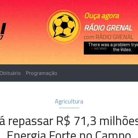
Ouça agora
RÁDIO GRENAL
com RÁDIO GRENAL
Obituário
Programação
Agricultura
rá repassar R$ 71,3 milhõ
Energia Forte no Campo