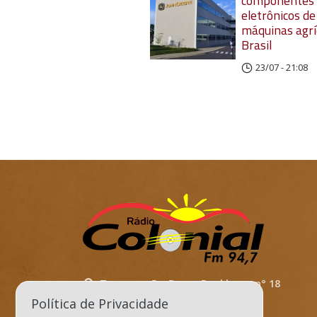
componentes
eletrônicos de
máquinas agrí
Brasil
23/07 - 21:08
Travessa. Dr. Bruno Dockhorn, n° 18
Política de Privacidade
Três de Maio/RS