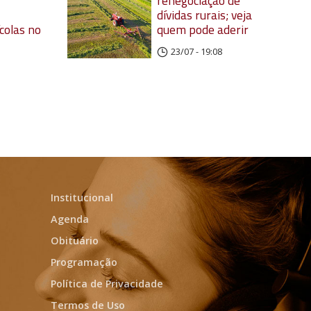
renegociação de
dívidas rurais; veja
colas no
quem pode aderir
23/07 - 19:08
Institucional
Agenda
Obituário
Programação
Política de Privacidade
Termos de Uso