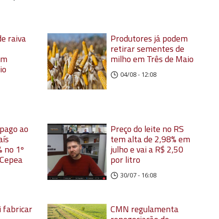
e raiva
Produtores já podem
retirar sementes de
em
milho em Três de Maio
io
04/08 - 12:08
 pago ao
Preço do leite no RS
aís
tem alta de 2,98% em
 no 1º
julho e vai a R$ 2,50
 Cepea
por litro
30/07 - 16:08
 fabricar
CMN regulamenta