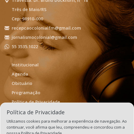
Travessa. Dr. Bruno Dockhorn, n° 18
Três de Maio/RS
Cep: 98910-000
recepcaocolonialfm@gmail.com
jornalismocolonial@gmail.com
55 3535.1022
Institucional
Agenda
Obituário
Programação
Política de Privacidade
Termos de Uso
Política de Privacidade
Utilizamos cookies para melhorar a experiência de navegação. Ao
continuar, você afirma que leu, compreendeu e concordou com a
nosssa
Política de Privacidade.