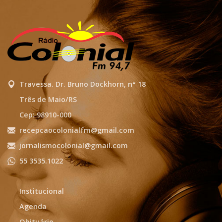
Travessa. Dr. Bruno Dockhorn, n° 18
Três de Maio/RS
Cep: 98910-000
recepcaocolonialfm@gmail.com
jornalismocolonial@gmail.com
55 3535.1022
Institucional
Agenda
Obituário