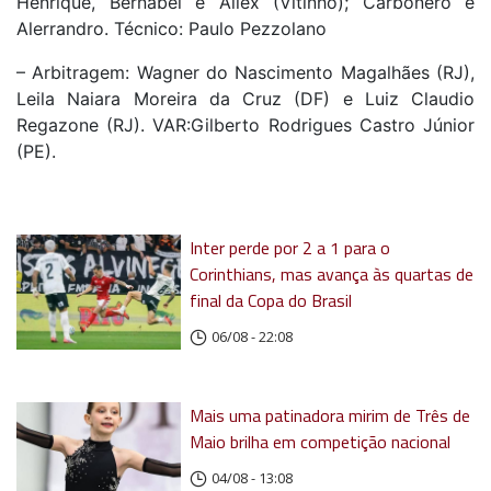
Henrique, Bernabei e Allex (Vitinho); Carbonero e
Alerrandro. Técnico: Paulo Pezzolano
– Arbitragem: Wagner do Nascimento Magalhães (RJ),
Leila Naiara Moreira da Cruz (DF) e Luiz Claudio
Regazone (RJ). VAR:Gilberto Rodrigues Castro Júnior
(PE).
Inter perde por 2 a 1 para o
Corinthians, mas avança às quartas de
final da Copa do Brasil
06/08 - 22:08
Mais uma patinadora mirim de Três de
Maio brilha em competição nacional
04/08 - 13:08