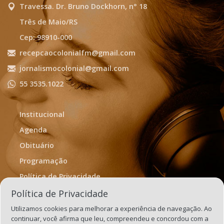
Travessa. Dr. Bruno Dockhorn, n° 18
Três de Maio/RS
Cep: 98910-000
recepcaocolonialfm@gmail.com
jornalismocolonial@gmail.com
55 3535.1022
Institucional
Agenda
Obituário
Programação
Política de Privacidade
Termos de Uso
Política de Privacidade
Utilizamos cookies para melhorar a experiência de navegação. Ao
continuar, você afirma que leu, compreendeu e concordou com a