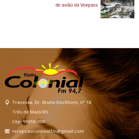
de avião da Voepass
Travessa. Dr. Bruno Dockhorn, n° 18
Três de Maio/RS
Cep: 98910-000
recepcaocolonialfm@gmail.com