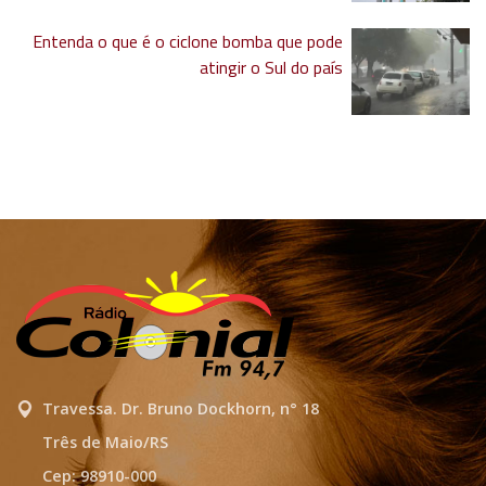
Entenda o que é o ciclone bomba que pode
atingir o Sul do país
Travessa. Dr. Bruno Dockhorn, n° 18
Três de Maio/RS
Cep: 98910-000