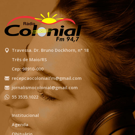
Travessa. Dr. Bruno Dockhorn, n° 18
Três de Maio/RS
Cep: 98910-000
recepcaocolonialfm@gmail.com
jornalismocolonial@gmail.com
55 3535.1022
Institucional
Agenda
Obituário