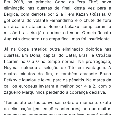
Em 2018, na primeira Copa da "era Tite", nova
eliminação nas quartas de final, desta vez para a
Bélgica, com derrota por 2 a 1 em Kazan (Rússia). O
gol contra do volante Fernandinho e o chute de fora
da área do atacante Romelu Lukaku complicaram a
missão brasileira já no primeiro tempo. O meia Renato
Augusto descontou na etapa final, mas foi insuficiente.
Já na Copa anterior, outra eliminação dolorida nas
quartas. Em Doha, capital do Catar, Brasil e Croácia
ficaram no 0 a 0 no tempo normal. Na prorrogação,
Neymar colocou a seleção de Tite em vantagem. A
quatro minutos do fim, o também atacante Bruno
Petkovic igualou e levou para os pênaltis. Na marca da
cal, os europeus levaram a melhor por 4 a 2, com o
zagueiro Marquinhos perdendo a cobrança decisiva.
"Temos até certas conversas sobre o momento exato
da eliminação [em edições anteriores] porque muitos
dos nossos jogadores passaram por isso, mas é muito