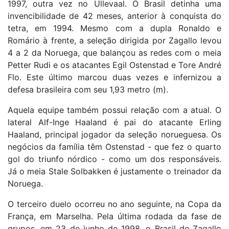
1997, outra vez no Ullevaal. O Brasil detinha uma
invencibilidade de 42 meses, anterior à conquista do
tetra, em 1994. Mesmo com a dupla Ronaldo e
Romário à frente, a seleção dirigida por Zagallo levou
4 a 2 da Noruega, que balançou as redes com o meia
Petter Rudi e os atacantes Egil Ostenstad e Tore André
Flo. Este último marcou duas vezes e infernizou a
defesa brasileira com seu 1,93 metro (m).
Aquela equipe também possui relação com a atual. O
lateral Alf-Inge Haaland é pai do atacante Erling
Haaland, principal jogador da seleção norueguesa. Os
negócios da família têm Ostenstad - que fez o quarto
gol do triunfo nórdico - como um dos responsáveis.
Já o meia Stale Solbakken é justamente o treinador da
Noruega.
O terceiro duelo ocorreu no ano seguinte, na Copa da
França, em Marselha. Pela última rodada da fase de
grupos, em 23 de junho de 1998, o Brasil de Zagallo