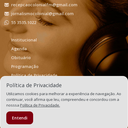
recepcaocolonialfm@gmail.com
jornalismocolonial@gmail.com
55 3535.1022
Institucional
Agenda
Obituário
Programação
Política de Privacidade
Termos de Uso
Política de Privacidade
Utilizamos cookies para melhorar a experiência de navegação. Ao
continuar, você afirma que leu, compreendeu e concordou com a
nosssa
Política de Privacidade.
Entendi