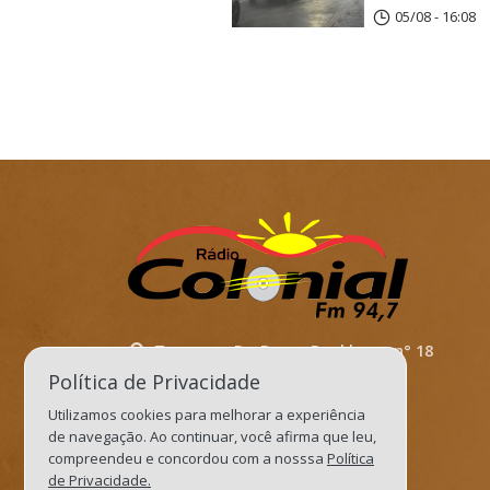
05/08 - 16:08
Travessa. Dr. Bruno Dockhorn, n° 18
Política de Privacidade
Três de Maio/RS
Utilizamos cookies para melhorar a experiência
Cep: 98910-000
de navegação. Ao continuar, você afirma que leu,
recepcaocolonialfm@gmail.com
compreendeu e concordou com a nosssa
Política
de Privacidade.
jornalismocolonial@gmail.com