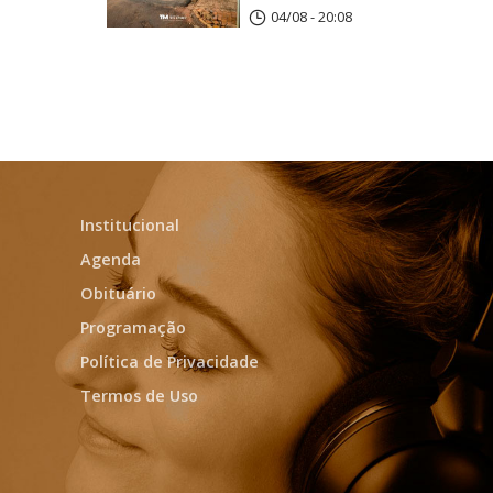
04/08 - 20:08
Institucional
Agenda
Obituário
Programação
Política de Privacidade
Termos de Uso