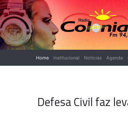
Home
(página atual)
Institucional
Notícias
Agenda
Defesa Civil faz l