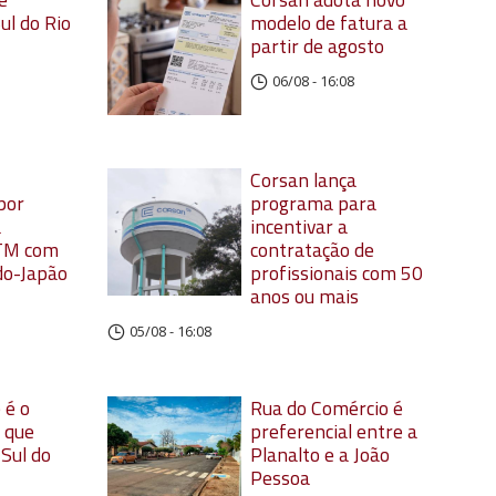
ul do Rio
modelo de fatura a
partir de agosto
06/08 - 16:08
Corsan lança
por
programa para
a
incentivar a
TM com
contratação de
do-Japão
profissionais com 50
anos ou mais
05/08 - 16:08
 é o
Rua do Comércio é
 que
preferencial entre a
 Sul do
Planalto e a João
Pessoa