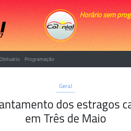
Horário sem pro
Obituário
Programação
Geral
evantamento dos estragos 
em Três de Maio