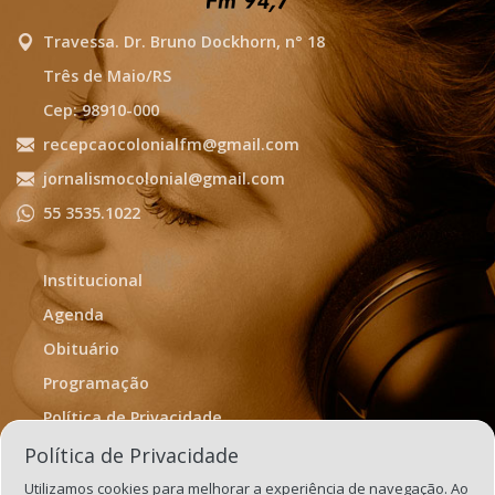
Travessa. Dr. Bruno Dockhorn, n° 18
Três de Maio/RS
Cep: 98910-000
recepcaocolonialfm@gmail.com
jornalismocolonial@gmail.com
55 3535.1022
Institucional
Agenda
Obituário
Programação
Política de Privacidade
Termos de Uso
Política de Privacidade
Utilizamos cookies para melhorar a experiência de navegação. Ao