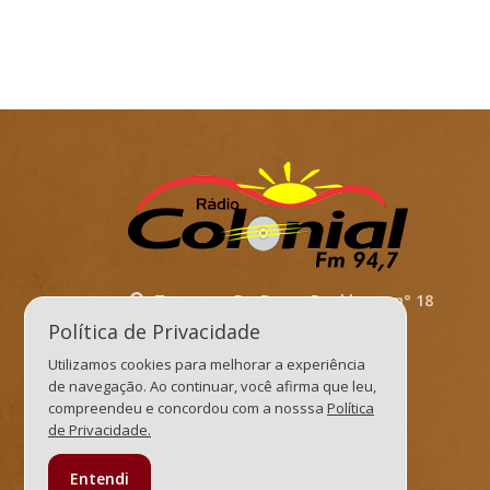
Travessa. Dr. Bruno Dockhorn, n° 18
Política de Privacidade
Três de Maio/RS
Utilizamos cookies para melhorar a experiência
Cep: 98910-000
de navegação. Ao continuar, você afirma que leu,
recepcaocolonialfm@gmail.com
compreendeu e concordou com a nosssa
Política
de Privacidade.
jornalismocolonial@gmail.com
55 3535.1022
Entendi