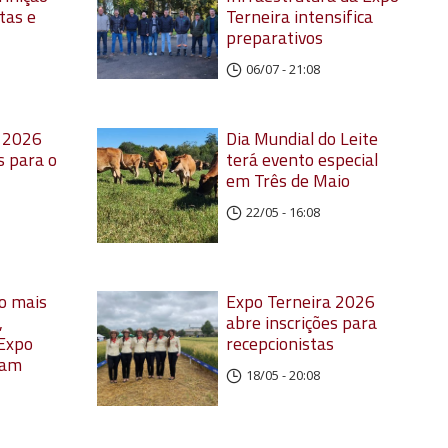
tas e
Terneira intensifica
preparativos
06/07 - 21:08
a 2026
Dia Mundial do Leite
s para o
terá evento especial
em Três de Maio
22/05 - 16:08
o mais
Expo Terneira 2026
,
abre inscrições para
 Expo
recepcionistas
ham
18/05 - 20:08