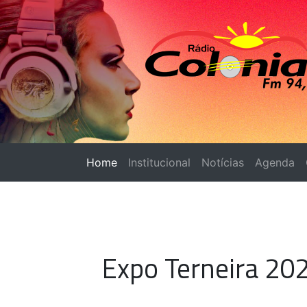
Home
(página atual)
Institucional
Notícias
Agenda
Expo Terneira 202