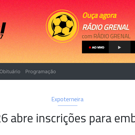
Ouça agora
RÁDIO GRENAL
com RÁDIO GRENAL
Obituário
Programação
Expoterneira
6 abre inscrições para emb