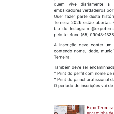
quem vive diariamente a r
embaixadores verdadeiros port
Quer fazer parte desta histó
Terneira 2026 estão abertas.
bio do Instagram @expoternei
pelo telefone (55) 99943-1338
A inscrição deve conter um
contendo nome, idade, municí
Terneira.
Também deve ser encaminhada
* Print do perfil com nome de
* Print do painel profissional 
O período de inscrições vai d
Expo Terneira
encaminha def