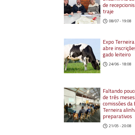
de recepcionis
traje
08/07 - 19:08
Expo Terneir
abre inscriçõe
gado leiteiro
24/06 - 18:08
Faltando pouc
de três meses
comissões da
Terneira alin
preparativos
21/05 - 20:08