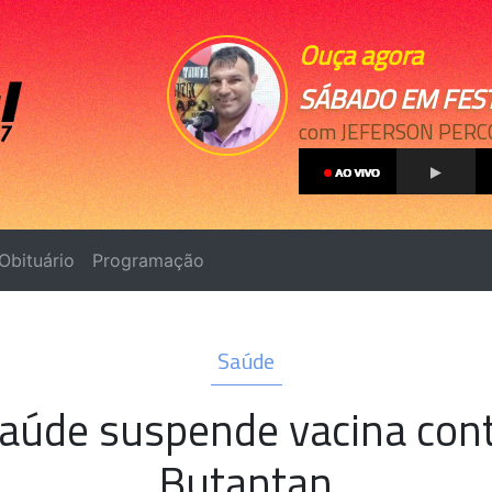
Ouça agora
SÁBADO EM FES
com JEFERSON PERC
Obituário
Programação
Saúde
Saúde suspende vacina con
Butantan