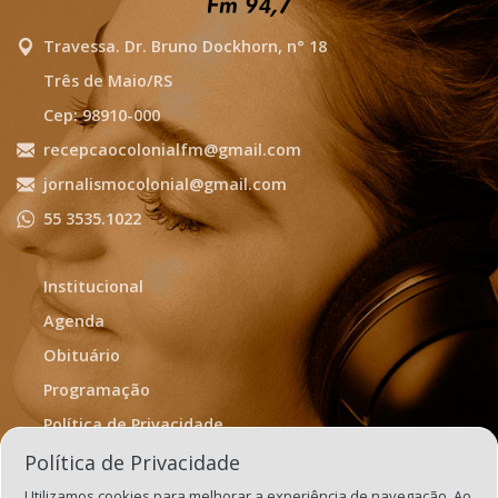
Travessa. Dr. Bruno Dockhorn, n° 18
Três de Maio/RS
Cep: 98910-000
recepcaocolonialfm@gmail.com
jornalismocolonial@gmail.com
55 3535.1022
Institucional
Agenda
Obituário
Programação
Política de Privacidade
Termos de Uso
Política de Privacidade
Utilizamos cookies para melhorar a experiência de navegação. Ao