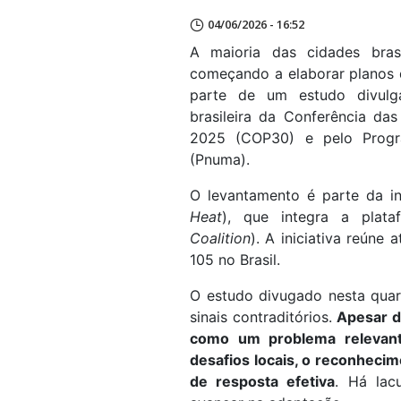
04/06/2026 - 16:52
A maioria das cidades bras
começando a elaborar planos 
parte de um estudo divulga
brasileira da Conferência d
2025 (COP30) e pelo Prog
(Pnuma).
O levantamento é parte da in
Heat
), que integra a plata
Coalition
). A iniciativa reúne
105 no Brasil.
O estudo divugado nesta quart
sinais contraditórios.
Apesar d
como um problema relevant
desafios locais, o reconheci
de resposta efetiva
. Há lac