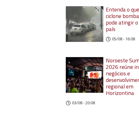
Entenda o que
ciclone bomba
pode atingir o
país
05/08 - 16:08
Noroeste Su
2026 reúne in
negócios e
desenvolvime
regional em
Horizontina
03/08 - 20:08