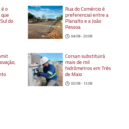
 é o
Rua do Comércio é
 que
preferencial entre a
 Sul do
Planalto e a João
Pessoa
04/08 - 20:08
mmit
Corsan substituirá
ovação,
mais de mil
hidrômetros em Três
nto
de Maio
03/08 - 13:08