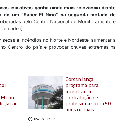
sas iniciativas ganha ainda mais relevância diante
ão de um “Super El Niño” na segunda metade de
rroboradas pelo Centro Nacional de Monitoramento e
 (Cemaden).
r secas e incêndios no Norte e Nordeste, aumentar a
 no Centro do país e provocar chuvas extremas na
Corsan lança
por
programa para
a
incentivar a
TM com
contratação de
do-Japão
profissionais com 50
anos ou mais
05/08 - 16:08