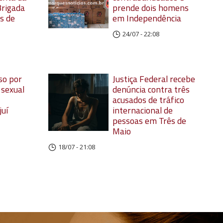
 Brigada
prende dois homens
s de
em Independência
24/07 - 22:08
o por
Justiça Federal recebe
sexual
denúncia contra três
acusados de tráfico
juí
internacional de
pessoas em Três de
Maio
18/07 - 21:08