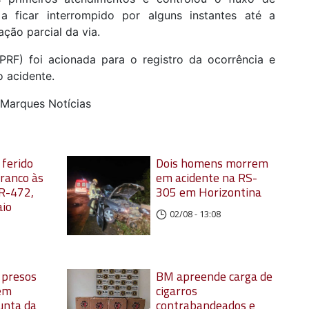
 a ficar interrompido por alguns instantes até a
ação parcial da via.
(PRF) foi acionada para o registro da ocorrência e
o acidente.
 Marques Notícias
 ferido
Dois homens morrem
rranco às
em acidente na RS-
R-472,
305 em Horizontina
aio
02/08 - 13:08
o presos
BM apreende carga de
 em
cigarros
unta da
contrabandeados e