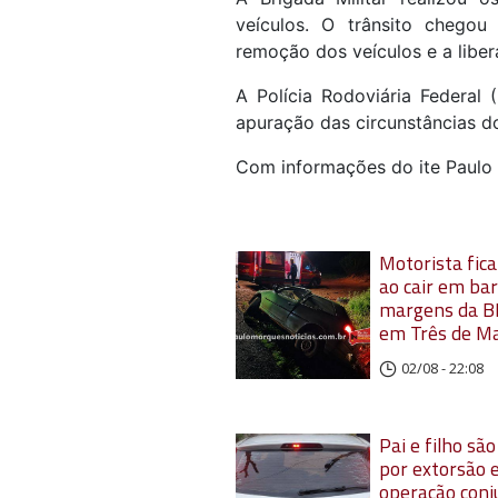
veículos. O trânsito chegou
remoção dos veículos e a liber
A Polícia Rodoviária Federal 
apuração das circunstâncias d
Com informações do ite Paulo
Motorista fica
ao cair em ba
margens da B
em Três de M
02/08 - 22:08
Pai e filho sã
por extorsão
operação conj