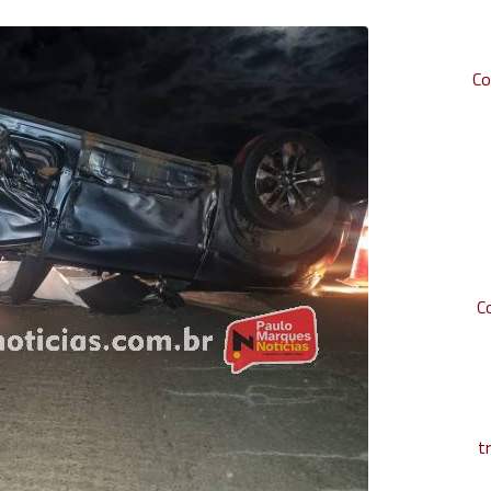
Co
C
t