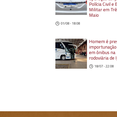
Polícia Civil e
Militar em Trê
Maio
01/08 - 18:08
Homem é pres
importunação 
em ônibus na
rodoviária de I
18/07 - 22:08