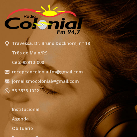
Travessa. Dr. Bruno Dockhorn, n° 18
Três de Maio/RS
Cep: 98910-000
recepcaocolonialfm@gmail.com
jornalismocolonial@gmail.com
55 3535.1022
Institucional
Agenda
Obituário