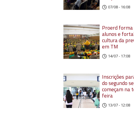
07/08 - 16:08
Proerd forma
alunos e forta
cultura da pr
em TM
14/07 - 17:08
Inscrições par
do segundo s
começam na t
feira
13/07 - 12:08