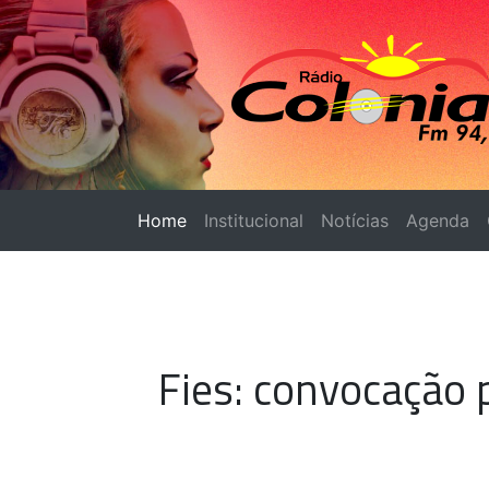
Home
(página atual)
Institucional
Notícias
Agenda
Fies: convocação