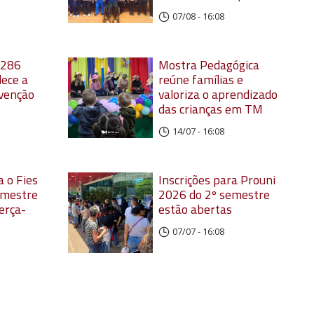
07/08 - 16:08
 286
Mostra Pedagógica
lece a
reúne famílias e
evenção
valoriza o aprendizado
das crianças em TM
14/07 - 16:08
a o Fies
Inscrições para Prouni
emestre
2026 do 2º semestre
erça-
estão abertas
07/07 - 16:08