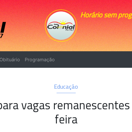
Horário sem pro
Obituário
Programação
Educação
 para vagas remanescentes 
feira