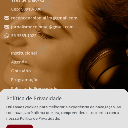
Três de Maio/RS
Cep: 98910-000
recepcaocolonialfm@gmail.com
jornalismocolonial@gmail.com
55 3535.1022
Institucional
Agenda
Obituário
Programação
Política de Privacidade
Termos de Uso
Política de Privacidade
Utilizamos cookies para melhorar a experiência de navegação. Ao
continuar, você afirma que leu, compreendeu e concordou com a
nosssa
Política de Privacidade.