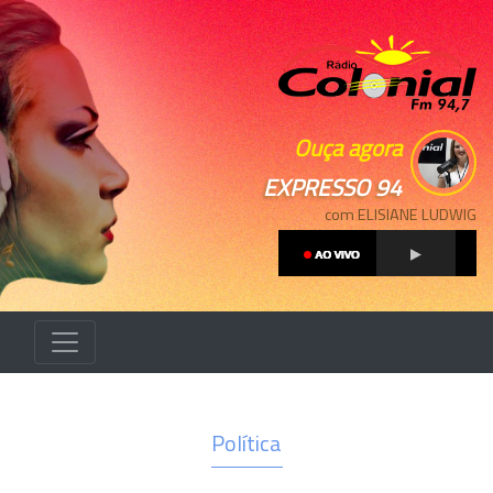
Ouça agora
EXPRESSO 94
com ELISIANE LUDWIG
Política