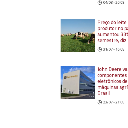
04/08 - 20:08
Preço do leite
produtor no p
aumentou 33%
semestre, diz
31/07 - 16:08
John Deere vai
componentes
eletrônicos de
máquinas agrí
Brasil
23/07 - 21:08