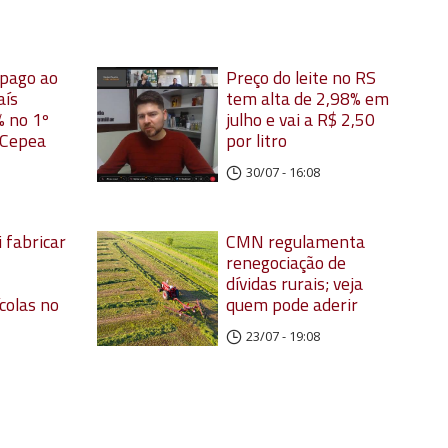
 pago ao
Preço do leite no RS
aís
tem alta de 2,98% em
 no 1º
julho e vai a R$ 2,50
 Cepea
por litro
30/07 - 16:08
 fabricar
CMN regulamenta
renegociação de
dívidas rurais; veja
colas no
quem pode aderir
23/07 - 19:08