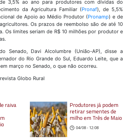
 de 3,5% ao ano para produtores com dívidas do
cimento da Agricultura Familiar (
Pronaf
), de 5,5%
cional de Apoio ao Médio Produtor (
Pronamp
) e de
agricultores. Os prazos de reembolso são de até 10
. Os limites seriam de R$ 10 milhões por produtor e
as.
do Senado, Davi Alcolumbre (União-AP), disse a
rnador do Rio Grande do Sul, Eduardo Leite, que a
a em março no Senado, o que não ocorreu.
revista Globo Rural
e raiva
Produtores já podem
retirar sementes de
em
milho em Três de Maio
io
04/08 - 12:08