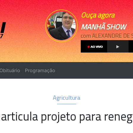
Ouça agora
MANHÃ SHOW
com ALEXANDRE DE 
Obituário
Programação
Agricultura
articula projeto para rene