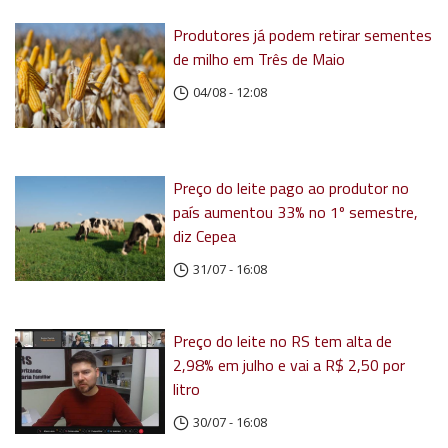
Produtores já podem retirar sementes
de milho em Três de Maio
04/08 - 12:08
Preço do leite pago ao produtor no
país aumentou 33% no 1º semestre,
diz Cepea
31/07 - 16:08
Preço do leite no RS tem alta de
2,98% em julho e vai a R$ 2,50 por
litro
30/07 - 16:08