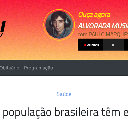
Ouça agora
ALVORADA MUSI
com PAULO MARQUES -
Obituário
Programação
Saúde
 população brasileira têm 