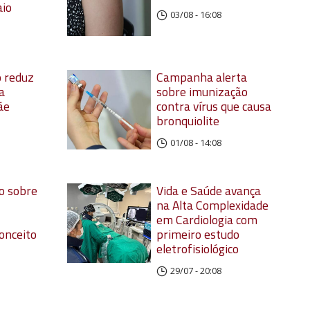
aio
03/08 - 16:08
 reduz
Campanha alerta
a
sobre imunização
ãe
contra vírus que causa
bronquiolite
01/08 - 14:08
o sobre
Vida e Saúde avança
na Alta Complexidade
em Cardiologia com
onceito
primeiro estudo
eletrofisiológico
29/07 - 20:08