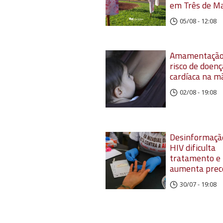
em Três de M
05/08 - 12:08
Amamentação
risco de doenç
cardíaca na m
02/08 - 19:08
Desinformaçã
HIV dificulta
tratamento e
aumenta prec
30/07 - 19:08