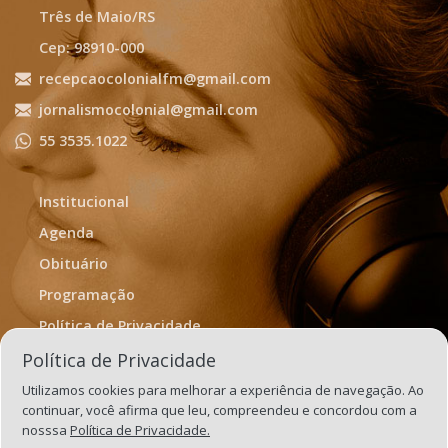
Três de Maio/RS
Cep: 98910-000
recepcaocolonialfm@gmail.com
jornalismocolonial@gmail.com
55 3535.1022
Institucional
Agenda
Obituário
Programação
Política de Privacidade
Termos de Uso
Política de Privacidade
Utilizamos cookies para melhorar a experiência de navegação. Ao
continuar, você afirma que leu, compreendeu e concordou com a
nosssa
Política de Privacidade.