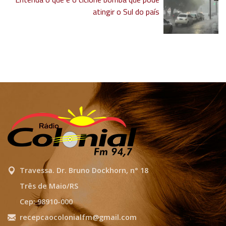
atingir o Sul do país
Travessa. Dr. Bruno Dockhorn, n° 18
Três de Maio/RS
Cep: 98910-000
recepcaocolonialfm@gmail.com