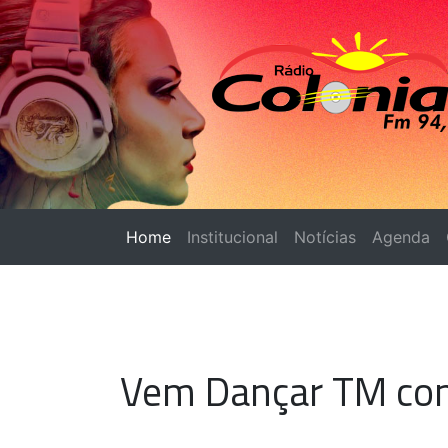
Home
(página atual)
Institucional
Notícias
Agenda
Vem Dançar TM conq