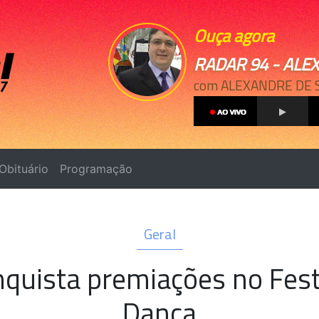
Ouça agora
RADAR 94 - ALE
com ALEXANDRE DE 
Obituário
Programação
Geral
uista premiações no Fest
Dança