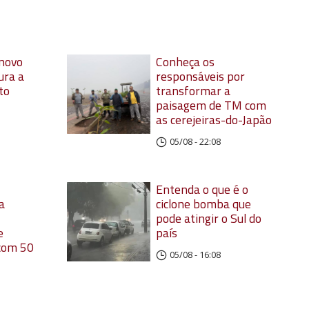
 novo
Conheça os
ura a
responsáveis por
to
transformar a
paisagem de TM com
as cerejeiras-do-Japão
05/08 - 22:08
Entenda o que é o
a
ciclone bomba que
pode atingir o Sul do
e
país
 com 50
05/08 - 16:08