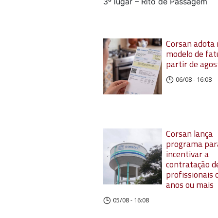
3º lugar – Rito de Passagem
Corsan adota
modelo de fat
partir de agos
06/08 - 16:08
Corsan lança
programa par
incentivar a
contratação d
profissionais
anos ou mais
05/08 - 16:08