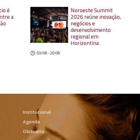
io é
Noroeste Summit
ntre a
2026 reúne inovação,
oão
negócios e
desenvolvimento
regional em
Horizontina
03/08 - 20:08
Institucional
Agenda
Obituário