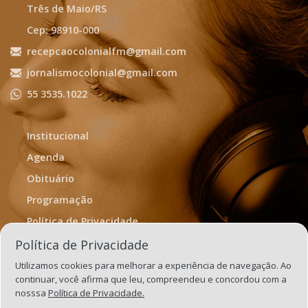
Três de Maio/RS
Cep: 98910-000
recepcaocolonialfm@gmail.com
jornalismocolonial@gmail.com
55 3535.1022
Institucional
Agenda
Obituário
Programação
Política de Privacidade
Termos de Uso
Política de Privacidade
Utilizamos cookies para melhorar a experiência de navegação. Ao
continuar, você afirma que leu, compreendeu e concordou com a
nosssa
Política de Privacidade.