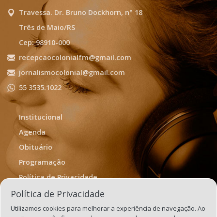
Travessa. Dr. Bruno Dockhorn, n° 18
Três de Maio/RS
Cep: 98910-000
recepcaocolonialfm@gmail.com
jornalismocolonial@gmail.com
55 3535.1022
Institucional
Agenda
Obituário
Programação
Política de Privacidade
Termos de Uso
Política de Privacidade
Utilizamos cookies para melhorar a experiência de navegação. Ao