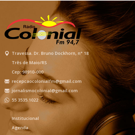
Travessa. Dr. Bruno Dockhorn, n° 18
Três de Maio/RS
Cep: 98910-000
recepcaocolonialfm@gmail.com
jornalismocolonial@gmail.com
55 3535.1022
Institucional
Agenda