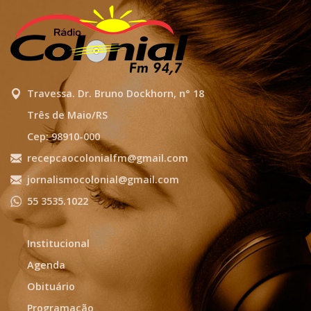
Travessa. Dr. Bruno Dockhorn, n° 18
Três de Maio/RS
Cep: 98910-000
recepcaocolonialfm@gmail.com
jornalismocolonial@gmail.com
55 3535.1022
Institucional
Agenda
Obituário
Programação