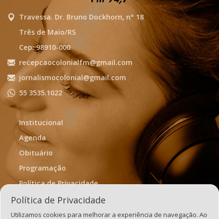
Travessa. Dr. Bruno Dockhorn, n° 18
Três de Maio/RS
Cep: 98910-000
recepcaocolonialfm@gmail.com
jornalismocolonial@gmail.com
55 3535.1022
Institucional
Agenda
Obituário
Programação
Política de Privacidade
Termos de Uso
Política de Privacidade
Utilizamos cookies para melhorar a experiência de navegação. Ao