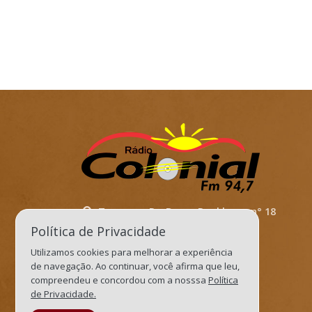
Travessa. Dr. Bruno Dockhorn, n° 18
Política de Privacidade
Três de Maio/RS
Utilizamos cookies para melhorar a experiência
Cep: 98910-000
de navegação. Ao continuar, você afirma que leu,
recepcaocolonialfm@gmail.com
compreendeu e concordou com a nosssa
Política
de Privacidade.
jornalismocolonial@gmail.com