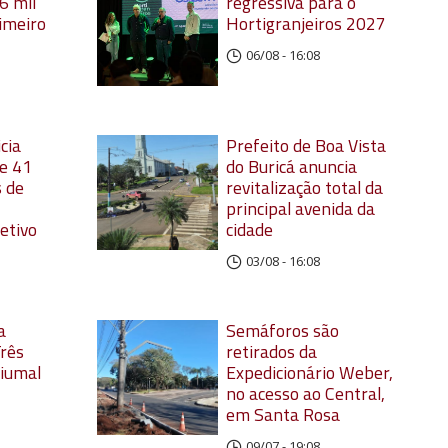
6 mil
regressiva para o
imeiro
Hortigranjeiros 2027
06/08 - 16:08
cia
Prefeito de Boa Vista
e 41
do Buricá anuncia
 de
revitalização total da
principal avenida da
etivo
cidade
03/08 - 16:08
a
Semáforos são
rês
retirados da
siumal
Expedicionário Weber,
no acesso ao Central,
em Santa Rosa
09/07 - 19:08