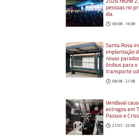
2026 reúne 2,
pessoas no pr
dia
06/08 - 16:08
Santa Rosa ini
implantação d
novas paradas
ônibus para o
transporte col
04/08 - 21:08
Vendaval caus
estragos em T
Passos e Cris
21/07 - 22:08