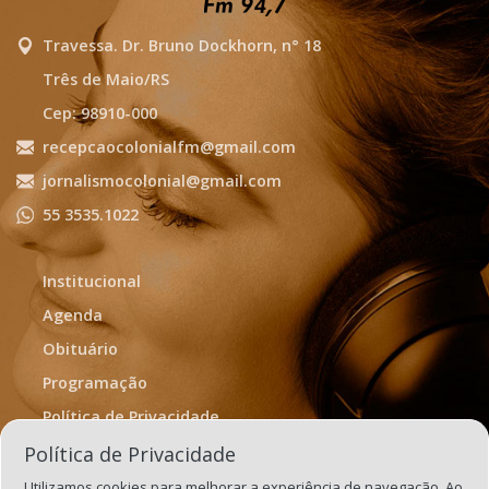
Travessa. Dr. Bruno Dockhorn, n° 18
Três de Maio/RS
Cep: 98910-000
recepcaocolonialfm@gmail.com
jornalismocolonial@gmail.com
55 3535.1022
Institucional
Agenda
Obituário
Programação
Política de Privacidade
Termos de Uso
Política de Privacidade
Utilizamos cookies para melhorar a experiência de navegação. Ao